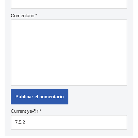
Comentario
*
Current ye@r
*