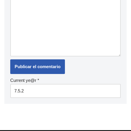
Current ye@r
*