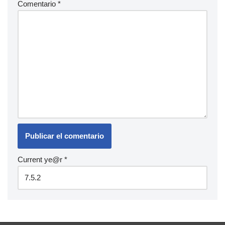
Comentario
*
Current ye@r
*