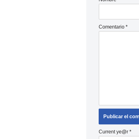
Comentario
*
Current ye@r
*