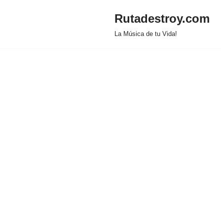
Rutadestroy.com
Saltar
La Música de tu Vida!
al
contenido