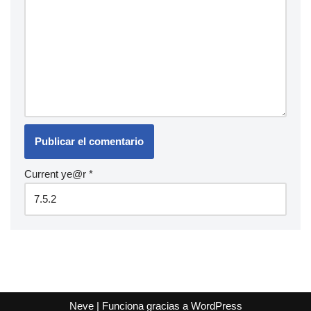
Current ye@r
*
Neve
| Funciona gracias a
WordPress