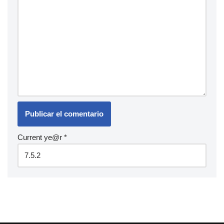
Current ye@r
*