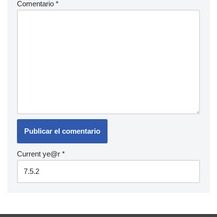
Comentario
*
Current ye@r
*