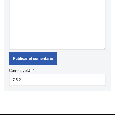
Current ye@r
*