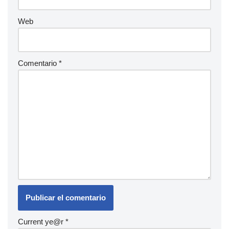
Web
Comentario
*
Current ye@r
*