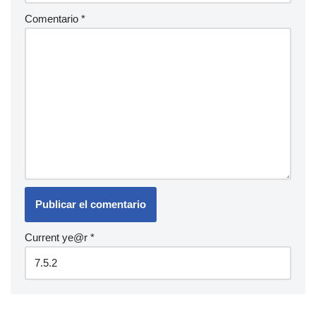
Comentario
*
Current ye@r
*