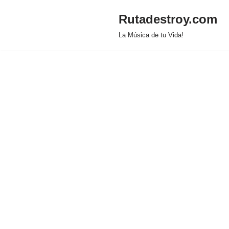
Rutadestroy.com
Saltar
La Música de tu Vida!
al
contenido