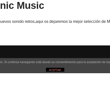
onic Music
vos sonido retros,aqui os dejaremos la mejor selección de Mus
uario. Si continúa navegando está dando su consentimiento para la aceptación de l
ACEPTAR