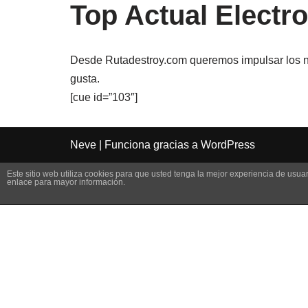
Top Actual Electr
Desde Rutadestroy.com queremos impulsar los nue
gusta.
[cue id=”103″]
Neve
| Funciona gracias a
WordPress
Este sitio web utiliza cookies para que usted tenga la mejor experiencia de us
enlace para mayor información.