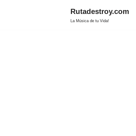
Rutadestroy.com
Saltar
La Música de tu Vida!
al
contenido