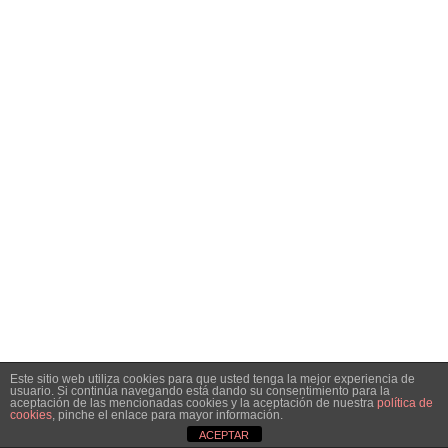
Este sitio web utiliza cookies para que usted tenga la mejor experiencia de
usuario. Si continúa navegando está dando su consentimiento para la
aceptación de las mencionadas cookies y la aceptación de nuestra
política de
cookies
, pinche el enlace para mayor información.
Neve
| Funciona gracias a
WordPress
ACEPTAR