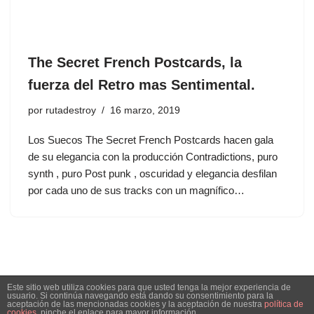
The Secret French Postcards, la
fuerza del Retro mas Sentimental.
por
rutadestroy
16 marzo, 2019
Los Suecos The Secret French Postcards hacen gala
de su elegancia con la producción Contradictions, puro
synth , puro Post punk , oscuridad y elegancia desfilan
por cada uno de sus tracks con un magnífico…
Este sitio web utiliza cookies para que usted tenga la mejor experiencia de
usuario. Si continúa navegando está dando su consentimiento para la
aceptación de las mencionadas cookies y la aceptación de nuestra
política de
cookies
, pinche el enlace para mayor información.