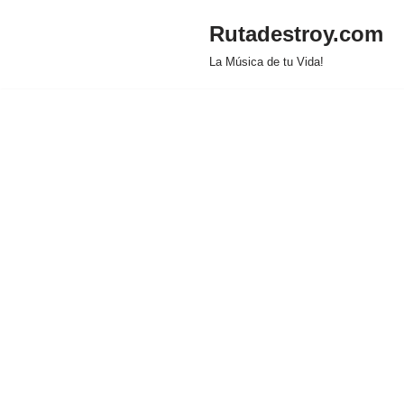
Rutadestroy.com
Saltar
La Música de tu Vida!
al
contenido