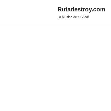
Rutadestroy.com
Saltar
La Música de tu Vida!
al
contenido