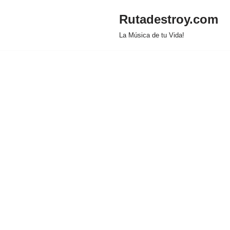
Rutadestroy.com
Saltar
La Música de tu Vida!
al
contenido