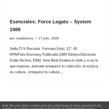
Esenciales: Force Legato ‎– System
1989
por
rutadestroy
17 julio, 2020
Sello:ZYX Records ‎ Formato:Vinyl, 12″, 45
RPMPaís:Germany Publicado:1989 Género:Electronic
Estilo:Techno, EBM, New Beat Evalúa el vinilo y si es lo
que esperas, anímate enriquece tu colección, la música
es cultura , enriquece tu cultura…
Este sitio web utiliza cookies para que usted tenga la mejor experiencia de
usuario. Si continúa navegando está dando su consentimiento para la