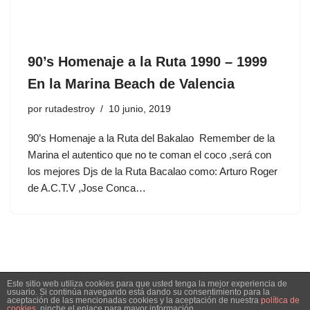
90’s Homenaje a la Ruta 1990 – 1999
En la Marina Beach de Valencia
por
rutadestroy
10 junio, 2019
90’s Homenaje a la Ruta del Bakalao Remember de la
Marina el autentico que no te coman el coco ,será con
los mejores Djs de la Ruta Bacalao como: Arturo Roger
de A.C.T.V ,Jose Conca…
Este sitio web utiliza cookies para que usted tenga la mejor experiencia de
usuario. Si continúa navegando está dando su consentimiento para la
aceptación de las mencionadas cookies y la aceptación de nuestra
política de
cookies
, pinche el enlace para mayor información.