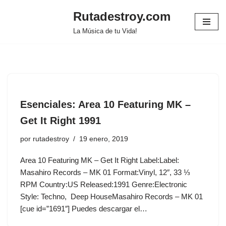
Rutadestroy.com
Saltar
La Música de tu Vida!
al
contenido
Esenciales: Area 10 Featuring MK ‎–
Get It Right 1991
por
rutadestroy
19 enero, 2019
Area 10 Featuring MK ‎– Get It Right Label:Label:
Masahiro Records ‎– MK 01 Format:Vinyl, 12″, 33 ⅓
RPM Country:US Released:1991 Genre:Electronic
Style: Techno, Deep HouseMasahiro Records ‎– MK 01
[cue id=”1691″] Puedes descargar el…