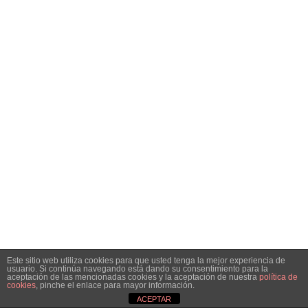
Este sitio web utiliza cookies para que usted tenga la mejor experiencia de
usuario. Si continúa navegando está dando su consentimiento para la
aceptación de las mencionadas cookies y la aceptación de nuestra
política de
cookies
, pinche el enlace para mayor información.
Neve
| Funciona gracias a
WordPress
ACEPTAR