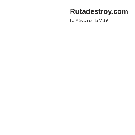
Rutadestroy.com
Saltar
La Música de tu Vida!
al
contenido